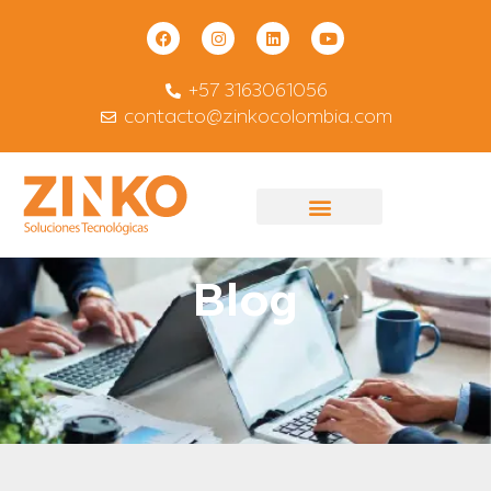
+57 3163061056
contacto@zinkocolombia.com
Blog