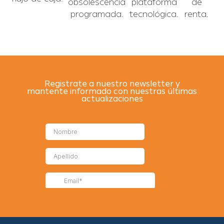
obsolescencia
plataforma
de
programada.
tecnológica.
renta.
Registrate a nuestro newsletter y
mantente informado con nuestras últimas
actualizaciones