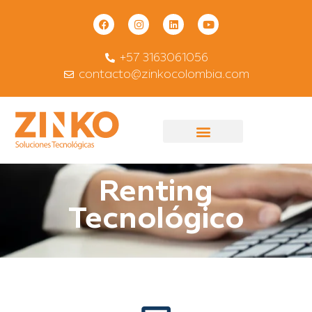
+57 3163061056
contacto@zinkocolombia.com
Renting
Tecnológico