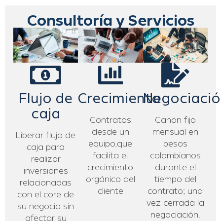
Consultoría y Servicios
Flujo de
Crecimiento
Negociació
caja
Contratos
Canon fijo
desde un
mensual en
Liberar flujo de
equipo,que
pesos
caja para
facilita el
colombianos
realizar
crecimiento
durante el
inversiones
orgánico del
tiempo del
relacionadas
cliente
contrato; una
con el core de
vez cerrada la
su negocio sin
negociación.​
afectar su