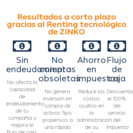
Resultados a corto plazo
gracias al Renting tecnológico
de ZINKO
Sin
No
Ahorro
Flujo
endeudamiento
compras
en
de
obsoletas
impuestos
caja
No afecta la
capacidad
No genera
Reduce los
Descuenta
de
inversión en
costos
el 100%
endeudamiento
compra de
ocultos en
del
de tu
activos fijos
la
servicio
compañía y
propensos a
administración
del
mejora el
una rápida
de su
impuesto
flujo de caja.