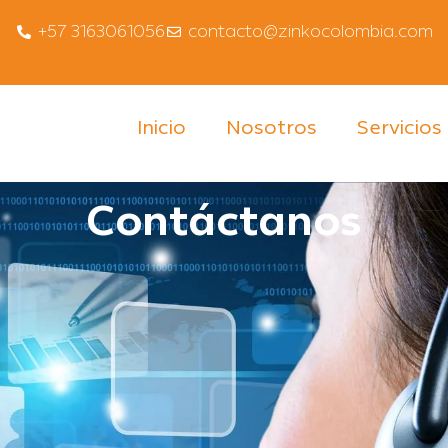
+57 3163061056
contacto@zinkocolombia.com
Inicio
Nosotros
Servicios
Contáctanos