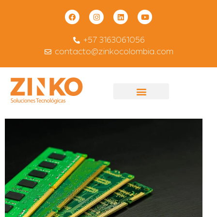
+57 3163061056
contacto@zinkocolombia.com