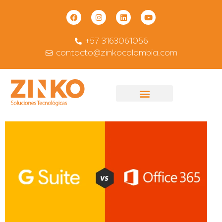
+57 3163061056
contacto@zinkocolombia.com