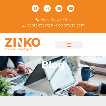
+57 3163061056
contacto@zinkocolombia.com
Blog